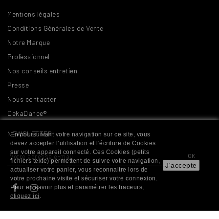
Mentions légales
Conditions Générales de Vente
Notre Marque
Professionnel
Nos conseils entretien
Presse
Nous contacter
DekaDance®
NEWSLETTER
En poursuivant votre navigation sur ce site, vous
devez accepter l’utilisation et l'écriture de Cookies
sur votre appareil connecté. Ces Cookies (petits
fichiers texte) permettent de suivre votre navigation,
J'accepte
actualiser votre panier, vous reconnaitre lors de
votre prochaine visite et sécuriser votre connexion.
Pour en savoir plus et paramétrer les traceurs,
cliquez ici
.