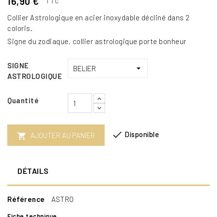
16,90 €
TTC
Collier Astrologique en acier inoxydable décliné dans 2
coloris.
Signe du zodiaque, collier astrologique porte bonheur
SIGNE
ASTROLOGIQUE
Quantité

Disponible
AJOUTER AU PANIER

DÉTAILS
Référence
ASTRO
Fiche technique