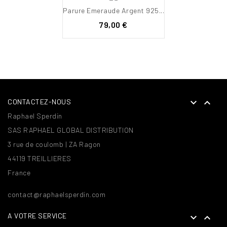
Parure Emeraude Argent 925...
Prix
79,00 €


CONTACTEZ-NOUS
Raphael Sperdin
SAS RAPHAEL GLOBAL DISTRIBUTION
3 rue de coulomb | ZA Ragon
44119 TREILLIERES
France
contact@raphaelsperdin.com
A VOTRE SERVICE

