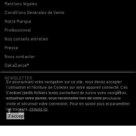
Mentions légales
Conditions Générales de Vente
Notre Marque
Professionnel
Nos conseils entretien
Presse
Nous contacter
DekaDance®
NEWSLETTER
En poursuivant votre navigation sur ce site, vous devez accepter
l’utilisation et l'écriture de Cookies sur votre appareil connecté. Ces
Cookies (petits fichiers texte) permettent de suivre votre navigation,
actualiser votre panier, vous reconnaitre lors de votre prochaine
visite et sécuriser votre connexion. Pour en savoir plus et paramétrer
les traceurs,
cliquez ici
.
J'accepte