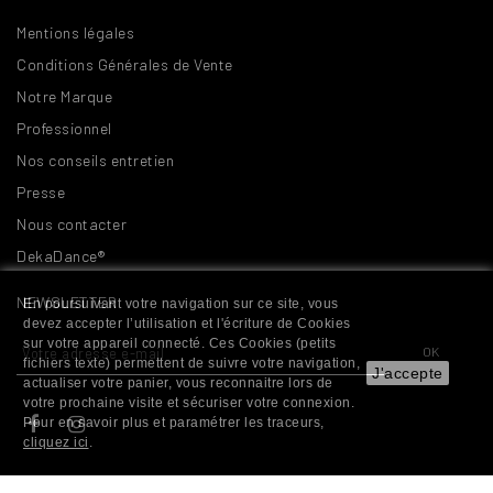
Mentions légales
Conditions Générales de Vente
Notre Marque
Professionnel
Nos conseils entretien
Presse
Nous contacter
DekaDance®
NEWSLETTER
En poursuivant votre navigation sur ce site, vous
devez accepter l’utilisation et l'écriture de Cookies
sur votre appareil connecté. Ces Cookies (petits
fichiers texte) permettent de suivre votre navigation,
J'accepte
actualiser votre panier, vous reconnaitre lors de
votre prochaine visite et sécuriser votre connexion.
Pour en savoir plus et paramétrer les traceurs,
cliquez ici
.