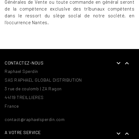
Générales de Vente ou toute commande en général seront
de la compétence exclusive des tribunaux compétents
dans le ressort du siège social de notre société, en
l’occurrence Nantes.


CONTACTEZ-NOUS
Raphael Sperdin
SAS RAPHAEL GLOBAL DISTRIBUTION
3 rue de coulomb | ZA Ragon
44119 TREILLIERES
France
contact@raphaelsperdin.com
A VOTRE SERVICE

