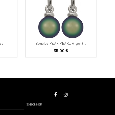
5...
Boucles PEAR PEARL Argent...
Prix
35,00 €