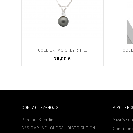
COLLIER TAO GREY RH -...
COLL
Prix
79,00 €
CONTACTEZ-NOUS
A VOTRE 
Raphael Sperdin
Mentions l
SAS RAPHAEL GLOBAL DISTRIBUTION
Conditions