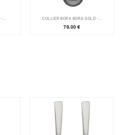
...
COLLIER BORA BORA GOLD -...
Prix
79,00 €