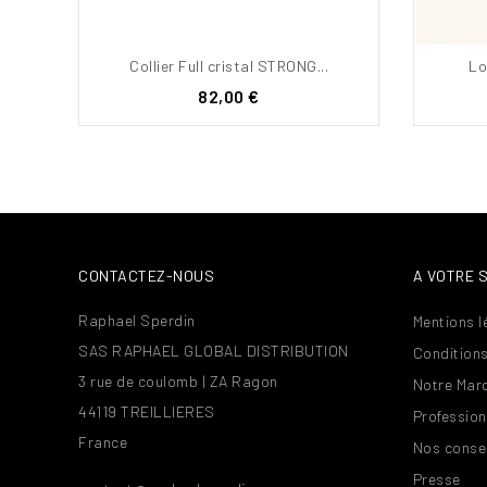
Collier Full cristal STRONG...
Lo
Prix
82,00 €
CONTACTEZ-NOUS
A VOTRE 
Raphael Sperdin
Mentions l
SAS RAPHAEL GLOBAL DISTRIBUTION
Conditions
3 rue de coulomb | ZA Ragon
Notre Mar
44119 TREILLIERES
Profession
France
Nos consei
Presse