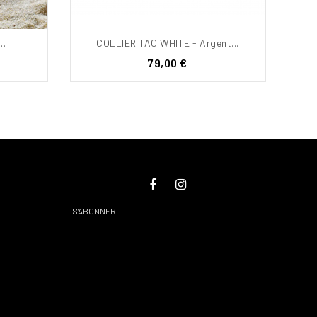
..
COLLIER TAO WHITE - Argent...
Prix
79,00 €