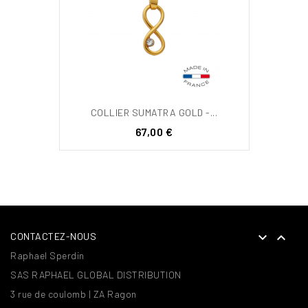
COLLIER SUMATRA GOLD -...
Prix
67,00 €


CONTACTEZ-NOUS
Raphael Sperdin
SAS RAPHAEL GLOBAL DISTRIBUTION
3 rue de coulomb | ZA Ragon