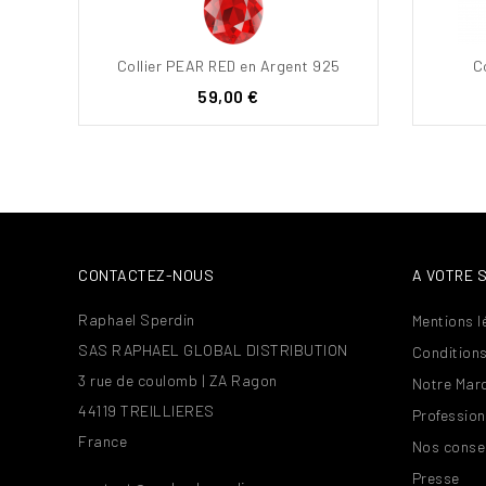
Collier PEAR RED en Argent 925
C
Prix
59,00 €
CONTACTEZ-NOUS
A VOTRE 
Raphael Sperdin
Mentions l
SAS RAPHAEL GLOBAL DISTRIBUTION
Conditions
3 rue de coulomb | ZA Ragon
Notre Mar
44119 TREILLIERES
Profession
France
Nos consei
Presse