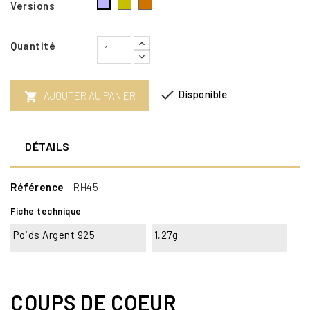
Argent
Argent
Argent
Versions
925
925
925
doré
doré
rhodié
Quantité
à
à
l'Or
l'Or
fin
Rose

Disponible
24
18
AJOUTER AU PANIER

carats
carats
DÉTAILS
Référence
RH45
Fiche technique
Poids Argent 925
1,27g
COUPS DE COEUR