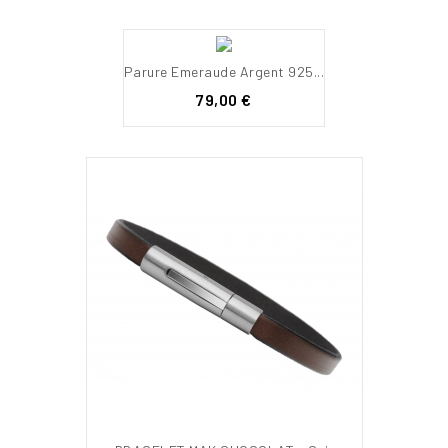
Parure Emeraude Argent 925...
Prix
79,00 €