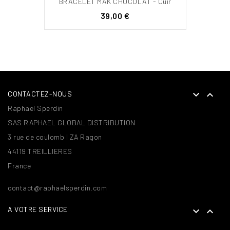
BRACELET MAK CHOCOLAT - Cuir
Prix
39,00 €


CONTACTEZ-NOUS
Raphael Sperdin
SAS RAPHAEL GLOBAL DISTRIBUTION
3 rue de coulomb | ZA Ragon
44119 TREILLIERES
France
contact@raphaelsperdin.com
A VOTRE SERVICE

