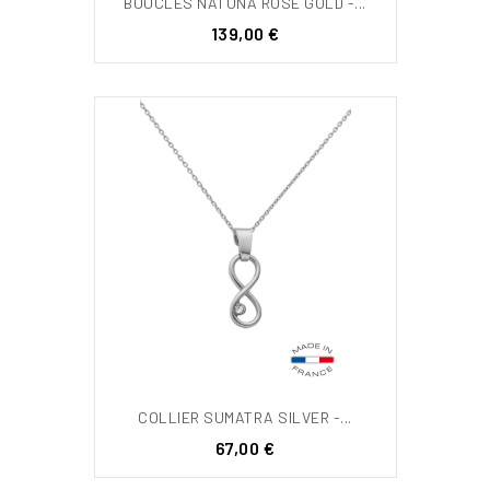
BOUCLES NATUNA ROSE GOLD -...
Prix
139,00 €
COLLIER SUMATRA SILVER -...
Prix
67,00 €