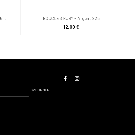
5...
BOUCLES RUBY - Argent 925
Prix
12,00 €