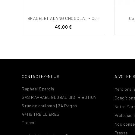
BRACELET ADANG CHOCOLAT - Cuir
Col
Prix
49,00 €
CONTACTEZ-NOUS
A VOTRE 
Raphael Sperdin
Mentions l
SAS RAPHAEL GLOBAL DISTRIBUTION
Conditions
3 rue de coulomb | ZA Ragon
Notre Mar
44119 TREILLIERES
Profession
France
Nos consei
Presse